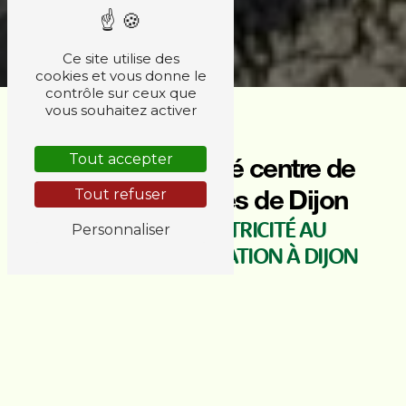
Ce site utilise des
cookies et vous donne le
contrôle sur ceux que
vous souhaitez activer
Tout accepter
Ateliers motricité centre de
rééducation près de Dijon
Tout refuser
ATELIERS DE MOTRICITÉ AU
Personnaliser
CENTRE DE RÉÉDUCATION À DIJON
Les ateliers de motricité sont des séances de
travail physique et cognitif qui visent à améliorer
les capacités motrices des personnes en
situation de rééducation. Ces sessions sont
essentielles pour accompagner les patients dans