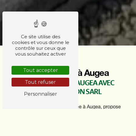
Ce site utilise des
cookies et vous donne le
contrôle sur ceux que
vous souhaitez activer
Pare-ballons à Augea
Tout accepter
PARE-BALLONS À AUGEA AVEC
Tout refuser
AMC DIFFUSION SARL
Personnaliser
AMC DIFFUSION SARL, située à Augea, propose
une large gamme de pare-ballons de qualité
pour répondre à tous vos besoins. Que vous
soyez un particulier ou un professionnel, nous