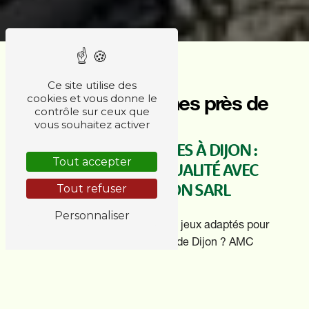
Ce site utilise des
Jeux pour crèches près de
cookies et vous donne le
contrôle sur ceux que
Dijon
vous souhaitez activer
JEUX POUR CRÈCHES À DIJON :
Tout accepter
OPTEZ POUR LA QUALITÉ AVEC
AMC DIFFUSION SARL
Tout refuser
Personnaliser
Vous êtes à la recherche de jeux adaptés pour
les crèches dans la ville de Dijon ? AMC
DIFFUSION SARL est l'entreprise qu'il vous faut!
Spécialisée dans la fourniture de matériel
pédagogique et ludique pour les structures