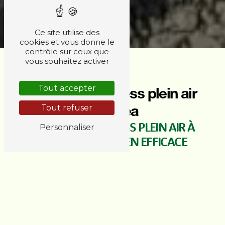
Ce site utilise des
cookies et vous donne le
contrôle sur ceux que
vous souhaitez activer
Tout accepter
Appareil de fitness plein air
à Augea
Tout refuser
APPAREIL DE FITNESS PLEIN AIR À
Personnaliser
AUGEA : UN MOYEN EFFICACE
POUR RESTER EN FORME EN PLEIN
AIR
Vous êtes à la recherche d'une solution pratique
pour vous exercer en plein air à Augea tout en
restant en forme? L'appareil de fitness plein air