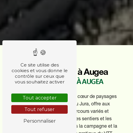
Ce site utilise des
Parcours VTT à Augea
cookies et vous donne le
contrôle sur ceux que
PARCOURS VTT À AUGEA
vous souhaitez activer
La ville de Augea, nichée au cœur de paysages
Tout accepter
naturels exceptionnels du Jura, offre aux
Tout refuser
amateurs de VTT des parcours variés et
enchanteurs. Découvrez les sentiers et les
Personnaliser
chemins serpentant à travers la campagne et la