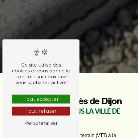
Ce site utilise des
cookies et vous donne le
contrôle sur ceux que
vous souhaitez activer
Parcours VTT près de Dijon
Tout accepter
PARCOURS VTT DANS LA VILLE DE
Tout refuser
DIJON
Personnaliser
Les amateurs de vélo tout terrain (VTT) à la