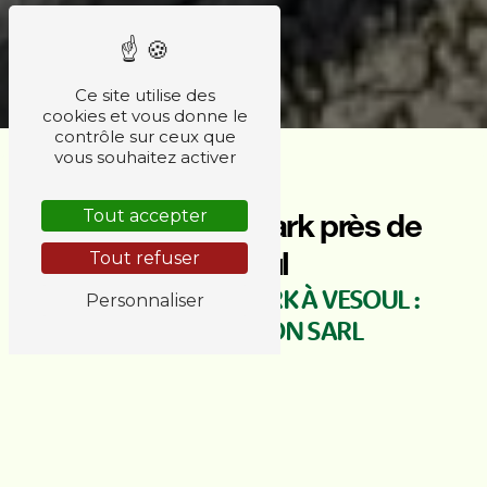
Ce site utilise des
cookies et vous donne le
contrôle sur ceux que
vous souhaitez activer
Module skatepark près de
Tout accepter
Vesoul
Tout refuser
MODULE SKATEPARK À VESOUL :
Personnaliser
AMC DIFFUSION SARL
Vous êtes passionné de skate et à la recherche
d'un module de skatepark de qualité à Vesoul ?
AMC DIFFUSION SARL est l'adresse
incontournable pour vous procurer des