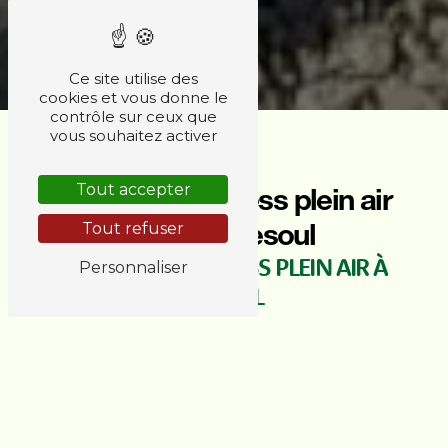
Ce site utilise des
cookies et vous donne le
contrôle sur ceux que
vous souhaitez activer
Tout accepter
Appareil de fitness plein air
près de Vesoul
Tout refuser
APPAREIL DE FITNESS PLEIN AIR À
Personnaliser
VESOUL
Vesoul, charmante commune de Haute-Saône,
regorge de lieux propices à la pratique du fitness
en plein air. Pour les habitants à la recherche
d'équipements de qualité pour leur entraînement
en extérieur, l'entreprise AMC DIFFUSION SARL