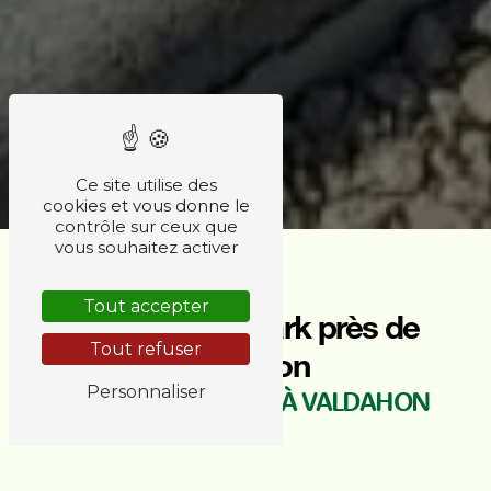
Ce site utilise des
cookies et vous donne le
contrôle sur ceux que
vous souhaitez activer
Tout accepter
Module bike park près de
Tout refuser
Valdahon
Personnaliser
MODULE BIKE PARK À VALDAHON
Vous recherchez un module bike park de qualité
à Valdahon ? Découvrez ce que AMC