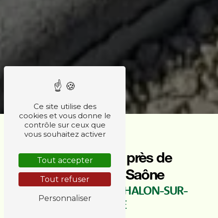
Ce site utilise des
cookies et vous donne le
contrôle sur ceux que
vous souhaitez activer
Pare-ballons près de
Tout accepter
Chalon-sur-Saône
Tout refuser
PARE-BALLONS À CHALON-SUR-
Personnaliser
SAÔNE